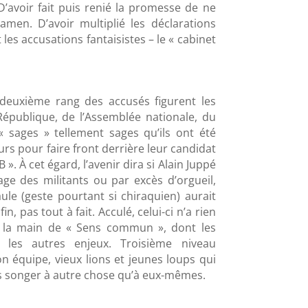
 D’avoir fait puis renié la promesse de ne
men. D’avoir multiplié les déclarations
 les accusations fantaisistes – le « cabinet
Au deuxième rang des accusés figurent les
République, de l’Assemblée nationale, du
« sages » tellement sages qu’ils ont été
urs pour faire front derrière leur candidat
». À cet égard, l’avenir dira si Alain Juppé
age des militants ou par excès d’orgueil,
le (geste pourtant si chiraquien) aurait
n, pas tout à fait. Acculé, celui-ci n’a rien
s la main de « Sens commun », dont les
 les autres enjeux. Troisième niveau
n équipe, vieux lions et jeunes loups qui
ans songer à autre chose qu’à eux-mêmes.