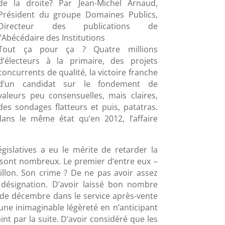
de la droite? Par Jean-Michel Arnaud,
Président du groupe Domaines Publics,
Directeur des publications de
l’Abécédaire des Institutions
Tout ça pour ça ? Quatre millions
d’électeurs à la primaire, des projets
concurrents de qualité, la victoire franche
d’un candidat sur le fondement de
valeurs peu consensuelles, mais claires,
des sondages flatteurs et puis, patatras.
dans le même état qu’en 2012, l’affaire
égislatives a eu le mérite de retarder la
s sont nombreux. Le premier d’entre eux –
illon. Son crime ? De ne pas avoir assez
 désignation. D’avoir laissé bon nombre
de décembre dans le service après-vente
une inimaginable légèreté en n’anticipant
aint par la suite. D’avoir considéré que les