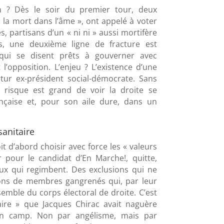
on ? Dès le soir du premier tour, deux
« la mort dans l’âme », ont appelé à voter
s, partisans d’un « ni ni » aussi mortifère
, une deuxième ligne de fracture est
 qui se disent prêts à gouverner avec
’opposition. L’enjeu ? L’existence d’une
utur ex-président social-démocrate. Sans
 le risque est grand de voir la droite se
çaise et, pour son aile dure, dans un
sanitaire
t d’abord choisir avec force les « valeurs
 pour le candidat d’En Marche!, quitte,
ux qui regimbent. Des exclusions qui ne
ons de membres gangrenés qui, par leur
semble du corps électoral de droite. C’est
aire » que Jacques Chirac avait naguère
n camp. Non par angélisme, mais par