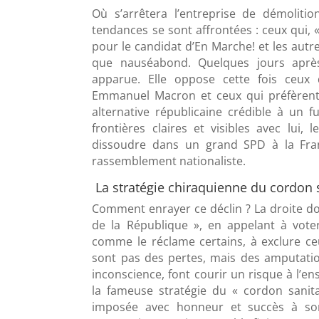
Où s’arrêtera l’entreprise de démoliti
tendances se sont affrontées : ceux qui, 
pour le candidat d’En Marche! et les autre
que nauséabond. Quelques jours après
apparue. Elle oppose cette fois ceux
Emmanuel Macron et ceux qui préfèrent l
alternative républicaine crédible à un f
frontières claires et visibles avec lui,
dissoudre dans un grand SPD à la Fran
rassemblement nationaliste.
La stratégie chiraquienne du cordon 
Comment enrayer ce déclin ? La droite doi
de la République », en appelant à voter
comme le réclame certains, à exclure ce
sont pas des pertes, mais des amputati
inconscience, font courir un risque à l’en
la fameuse stratégie du « cordon sanit
imposée avec honneur et succès à so