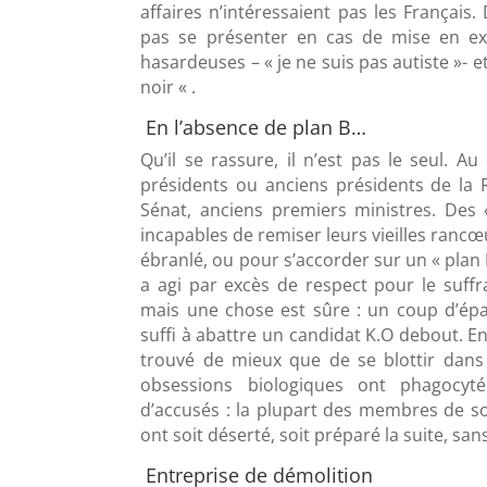
affaires n’intéressaient pas les Français.
pas se présenter en cas de mise en exa
hasardeuses – « je ne suis pas autiste »- et
noir « .
En l’absence de plan B…
Qu’il se rassure, il n’est pas le seul. 
présidents ou anciens présidents de la 
Sénat, anciens premiers ministres. Des 
incapables de remiser leurs vieilles rancœ
ébranlé, ou pour s’accorder sur un « plan B 
a agi par excès de respect pour le suffr
mais une chose est sûre : un coup d’épau
suffi à abattre un candidat K.O debout. Enfi
trouvé de mieux que de se blottir dan
obsessions biologiques ont phagocyté
d’accusés : la plupart des membres de so
ont soit déserté, soit préparé la suite, s
Entreprise de démolition