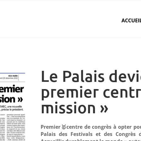
ACCUEI
Le Palais devi
premier centr
mission »
Premier🥇centre de congrès à opter pour
Palais des Festivals et des Congrès 