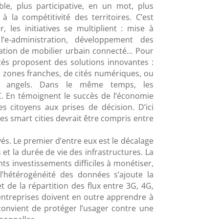
ible, plus participative, en un mot, plus
 à la compétitivité des territoires. C’est
 les initiatives se multiplient : mise à
’e-administration, développement des
llation de mobilier urbain connecté… Pour
vités proposent des solutions innovantes :
e zones franches, de cités numériques, ou
s angels. Dans le même temps, les
 En témoignent le succès de l’économie
es citoyens aux prises de décision. D’ici
es smart cities devrait être compris entre
vés. Le premier d’entre eux est le décalage
 et la durée de vie des infrastructures. La
ants investissements difficiles à monétiser,
’hétérogénéité des données s’ajoute la
t de la répartition des flux entre 3G, 4G,
t entreprises doivent en outre apprendre à
l convient de protéger l’usager contre une