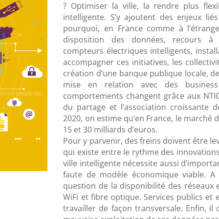
? Optimiser la ville, la rendre plus flex
intelligente. S’y ajoutent des enjeux liés
pourquoi, en France comme à l’étranger,
disposition des données, recours à l
compteurs électriques intelligents, insta
accompagner ces initiatives, les collecti
création d’une banque publique locale, d
mise en relation avec des busines
comportements changent grâce aux NTIC.
du partage et l’association croissante d
2020, on estime qu’en France, le marché d
15 et 30 milliards d’euros.
Pour y parvenir, des freins doivent être le
qui existe entre le rythme des innovations
ville intelligente nécessite aussi d’import
faute de modèle économique viable. A l
question de la disponibilité des réseaux e
WiFi et fibre optique. Services publics e
travailler de façon transversale. Enfin, i